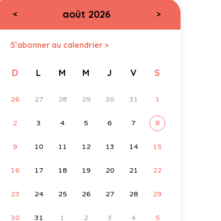
août 2026
<
>
S’abonner au calendrier >
D
L
M
M
J
V
S
26
27
28
29
30
31
1
2
3
4
5
6
7
8
9
10
11
12
13
14
15
16
17
18
19
20
21
22
23
24
25
26
27
28
29
30
31
1
2
3
4
5