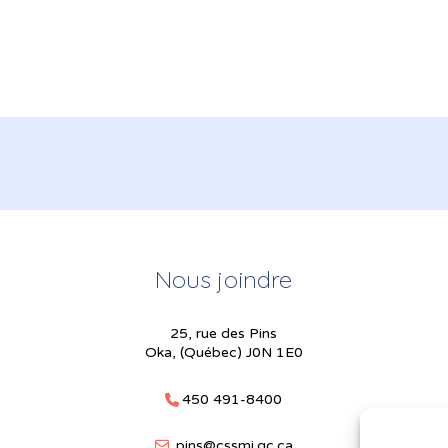
Nous joindre
25, rue des Pins
Oka, (Québec) J0N 1E0
450 491-8400
pins@cssmi.qc.ca