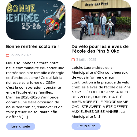
Bonne rentrée scolaire !
Du vélo pour les élèves de
l’école des Pins à Oka
27 août 2025
3 juillet 2025
Nous souhaitons à toute notre
Loisirs Laurentides et la
belle communauté éducative une
Municipalité d’Oka sont heureux
rentrée scolaire remplie d’énergie
de vous informer de leur
et d’enthousiasme ! Ce qui fait la
contribution à la pratique du vélo
richesse et la force du CSSMI,
chez les élèves de l’école des Pins
c’est la collaboration constante
à Oka. L’ÉCOLE DES PINS A REÇU
entre l’école et les familles.
DES VÉLOS, UNE PISTE A ÉTÉ
L’année 2025-2026 s’annonce
AMÉNAGÉE ET LE PROGRAMME
comme une belle occasion de
CYCLISTE AVERTI A ÉTÉ OFFERT
nous rassembler, d’innover et de
AUX ÉLÈVES DE 5E ANNÉE ! La
faire preuve de solidarité afin
Municipalité […]
d’offrir à […]
Lire la suite
Lire la suite