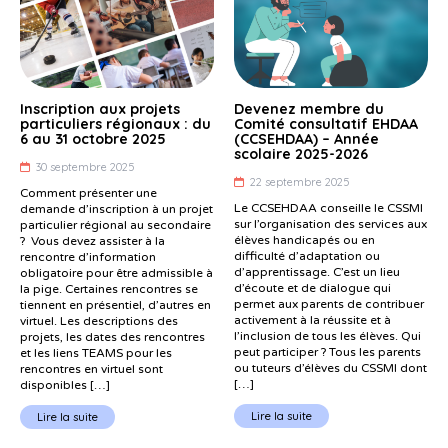
Inscription aux projets
Devenez membre du
particuliers régionaux : du
Comité consultatif EHDAA
6 au 31 octobre 2025
(CCSEHDAA) – Année
scolaire 2025-2026
30 septembre 2025
22 septembre 2025
Comment présenter une
Le CCSEHDAA conseille le CSSMI
demande d’inscription à un projet
sur l’organisation des services aux
particulier régional au secondaire
élèves handicapés ou en
? Vous devez assister à la
difficulté d’adaptation ou
rencontre d’information
d’apprentissage. C’est un lieu
obligatoire pour être admissible à
d’écoute et de dialogue qui
la pige. Certaines rencontres se
permet aux parents de contribuer
tiennent en présentiel, d’autres en
activement à la réussite et à
virtuel. Les descriptions des
l’inclusion de tous les élèves. Qui
projets, les dates des rencontres
peut participer ? Tous les parents
et les liens TEAMS pour les
ou tuteurs d’élèves du CSSMI dont
rencontres en virtuel sont
[…]
disponibles […]
Lire la suite
Lire la suite