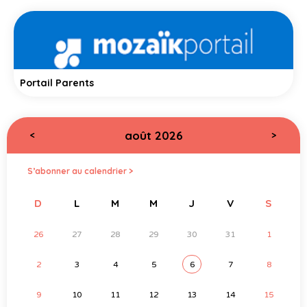
Portail Parents
août 2026
<
>
S’abonner au calendrier >
D
L
M
M
J
V
S
26
27
28
29
30
31
1
2
3
4
5
6
7
8
9
10
11
12
13
14
15