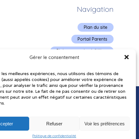
Navigation
Plan du site
Portail Parents
Plainte – service à l’élève
Gérer le consentement
Politique de confidentialité
r les meilleures expériences, nous utilisons des témoins de
 (aussi appelés cookies) pour améliorer votre expérience de
, pour analyser le trafic ainsi que pour vérifier la provenance
urs sur notre site. Le fait de ne pas consentir ou de retirer son
nt peut avoir un effet négatif sur certaines caractéristiques
ns.
cepter
Refuser
Voir les préférences
utorisés pourraient avoir été utilisés pour soutenir la rédaction de
Politique de confidentialité