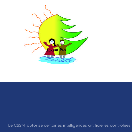
Le CSSMI autorise certaines intelligences artificielles contrôlées 