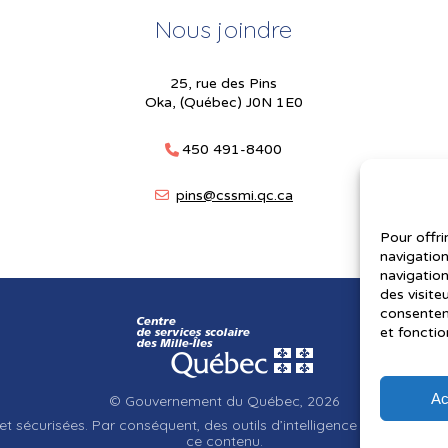
Nous joindre
25, rue des Pins
Oka, (Québec) J0N 1E0
450 491-8400
pins@cssmi.qc.ca
Pour offri
navigation
navigation
des visite
consenteme
et fonctio
Ac
© Gouvernement du Québec, 2026
et sécurisées. Par conséquent, des outils d’intelligence artificielle a
ce contenu.